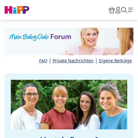
Skip to main content
Warenkor
HiPP M
Such
|
|
FAQ
Private Nachrichten
Eigene Beiträge