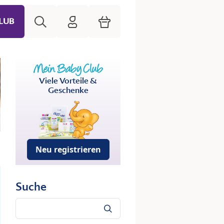
Suche
HiPP Mein Babyclub
Warenkorb
LUB
Viele Vorteile &
Geschenke
Neu registrieren
Suche
Suche