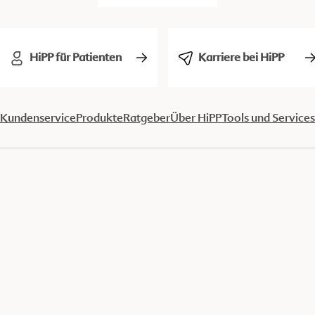
HiPP für Patienten
Karriere bei HiPP
Kundenservice
Produkte
Ratgeber
Über HiPP
Tools und Services