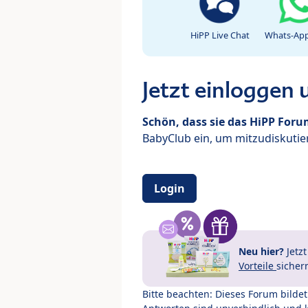
HiPP Live Chat
Whats-App
Jetzt einloggen
Schön, dass sie das HiPP For
BabyClub ein, um mitzudiskutier
Login
Neu hier?
Jetz
Vorteile
sicher
Bitte beachten: Dieses Forum bilde