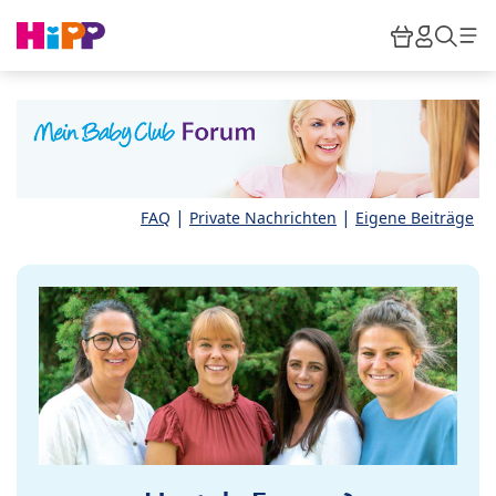
Skip to main content
Warenkor
HiPP M
Such
|
|
FAQ
Private Nachrichten
Eigene Beiträge