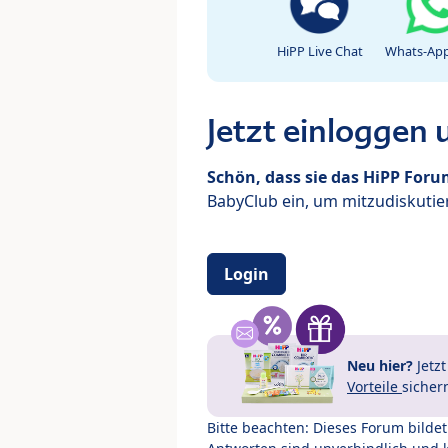
HiPP Live Chat
Whats-App
Jetzt einloggen
Schön, dass sie das HiPP For
BabyClub ein, um mitzudiskutier
Login
Neu hier?
Jetz
Vorteile
sicher
Bitte beachten: Dieses Forum bilde