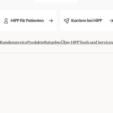
HiPP für Patienten
Karriere bei HiPP
Kundenservice
Produkte
Ratgeber
Über HiPP
Tools und Services