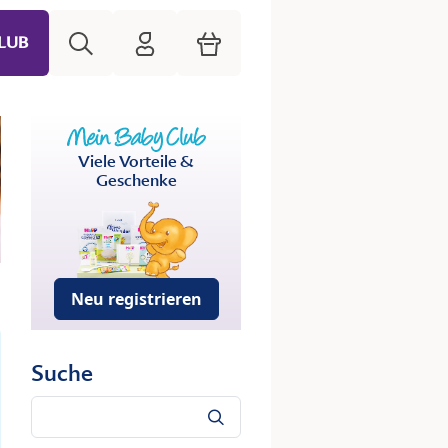
Suche
HiPP Mein Babyclub
Warenkorb
LUB
Viele Vorteile &
Geschenke
Neu registrieren
Suche
Suche