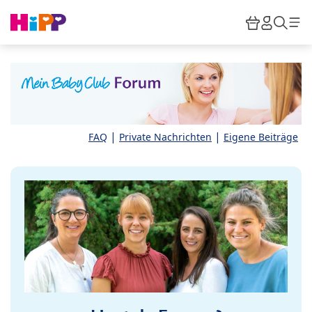
Skip to main content
Warenkor
HiPP M
Such
|
|
FAQ
Private Nachrichten
Eigene Beiträge