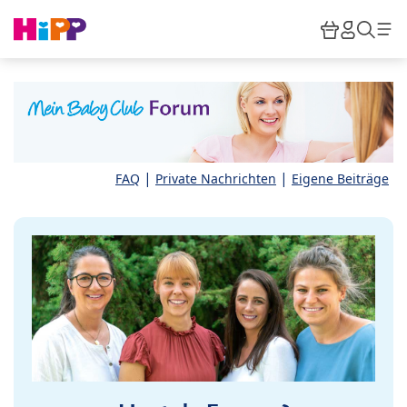
Skip to main content
Warenkor
HiPP M
Such
|
|
FAQ
Private Nachrichten
Eigene Beiträge