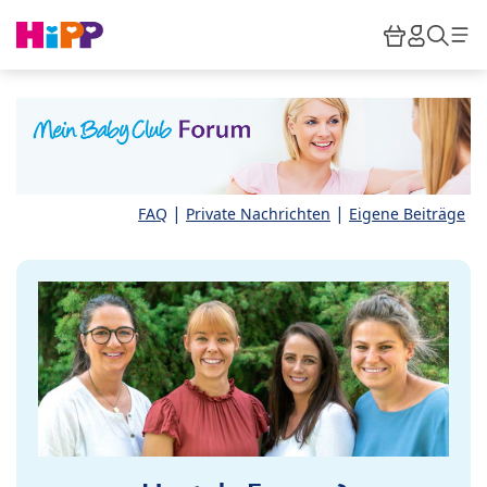
Skip to main content
Warenkor
HiPP M
Such
|
|
FAQ
Private Nachrichten
Eigene Beiträge