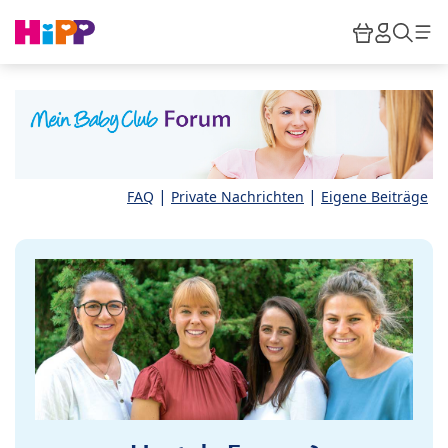
Skip to main content
Warenkor
HiPP M
Such
|
|
FAQ
Private Nachrichten
Eigene Beiträge