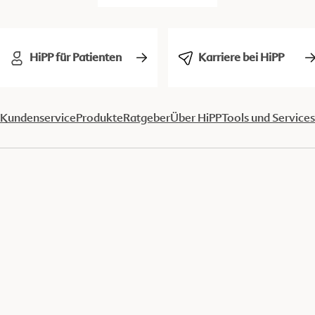
HiPP für Patienten
Karriere bei HiPP
Kundenservice
Produkte
Ratgeber
Über HiPP
Tools und Services