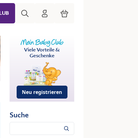
Suche
HiPP Mein Babyclub
Warenkorb
LUB
Viele Vorteile &
Geschenke
Neu registrieren
Suche
Suche