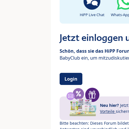
HiPP Live Chat
Whats-App
Jetzt einloggen
Schön, dass sie das HiPP For
BabyClub ein, um mitzudiskutier
Login
Neu hier?
Jetz
Vorteile
sicher
Bitte beachten: Dieses Forum bilde