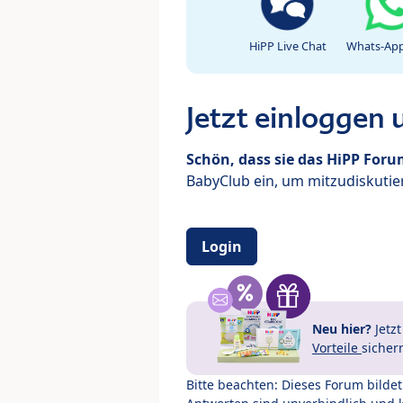
HiPP Live Chat
Whats-App
Jetzt einloggen
Schön, dass sie das HiPP For
BabyClub ein, um mitzudiskutier
Login
Neu hier?
Jetz
Vorteile
sicher
Bitte beachten: Dieses Forum bilde