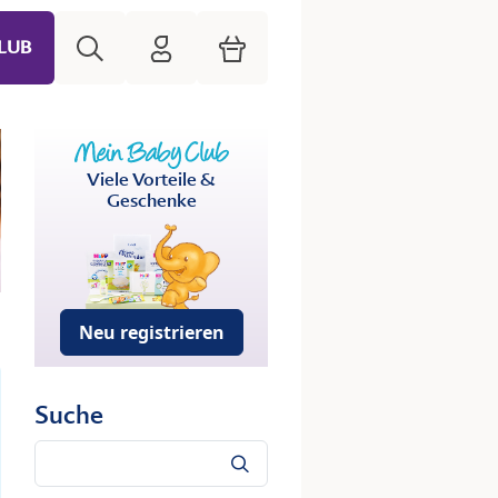
Suche
HiPP Mein Babyclub
Warenkorb
LUB
Viele Vorteile &
Geschenke
Neu registrieren
Suche
Suche