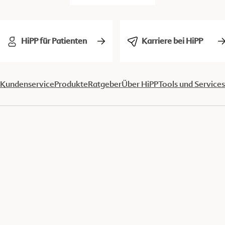
HiPP für Patienten
Karriere bei HiPP
Kundenservice
Produkte
Ratgeber
Über HiPP
Tools und Services