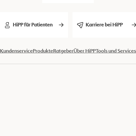
HiPP für Patienten
Karriere bei HiPP
Kundenservice
Produkte
Ratgeber
Über HiPP
Tools und Services