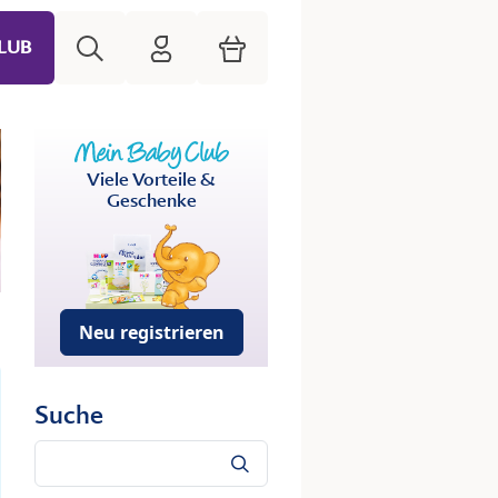
Suche
HiPP Mein Babyclub
Warenkorb
LUB
Viele Vorteile &
Geschenke
Neu registrieren
Suche
Suche