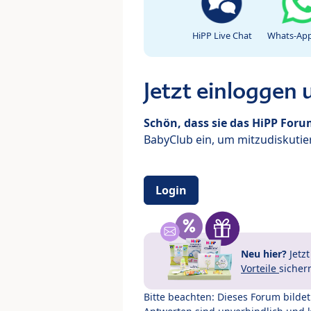
HiPP Live Chat
Whats-App
Jetzt einloggen
Schön, dass sie das HiPP For
BabyClub ein, um mitzudiskutier
Login
Neu hier?
Jetz
Vorteile
sicher
Bitte beachten: Dieses Forum bilde