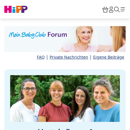
Skip to main content
Warenkor
HiPP M
Such
|
|
FAQ
Private Nachrichten
Eigene Beiträge