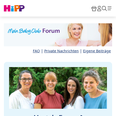
Skip to main content
Warenkor
HiPP M
Such
|
|
FAQ
Private Nachrichten
Eigene Beiträge