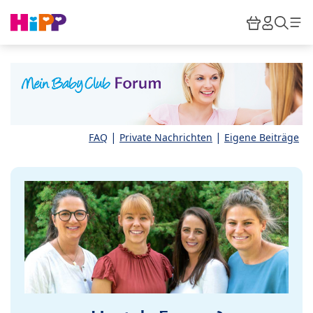
Skip to main content
Warenkor
HiPP M
Such
|
|
FAQ
Private Nachrichten
Eigene Beiträge