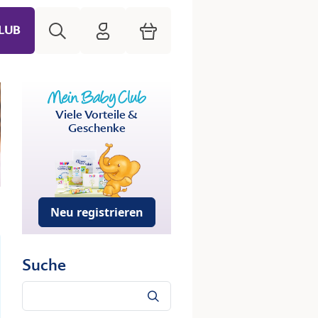
Suche
HiPP Mein Babyclub
Warenkorb
LUB
Viele Vorteile &
Geschenke
Neu registrieren
Suche
Suche