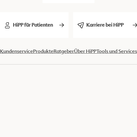
HiPP für Patienten
Karriere bei HiPP
Kundenservice
Produkte
Ratgeber
Über HiPP
Tools und Services