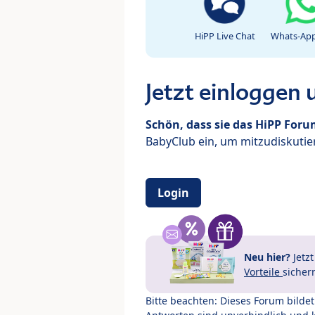
HiPP Live Chat
Whats-App
Jetzt einloggen
Schön, dass sie das HiPP For
BabyClub ein, um mitzudiskutier
Login
Neu hier?
Jetz
Vorteile
sicher
Bitte beachten: Dieses Forum bilde