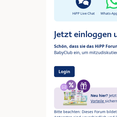
HiPP Live Chat
Whats-App
Jetzt einloggen
Schön, dass sie das HiPP For
BabyClub ein, um mitzudiskutier
Login
Neu hier?
Jetz
Vorteile
sicher
Bitte beachten: Dieses Forum bilde