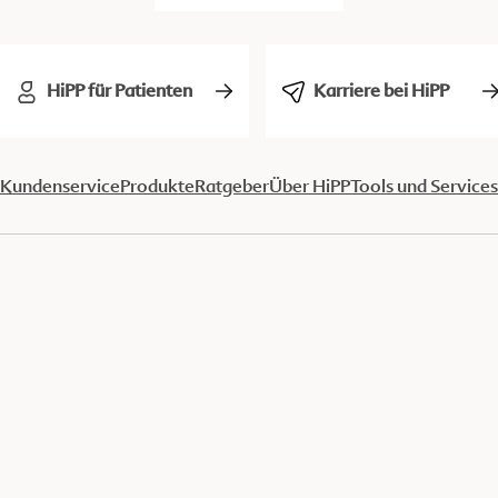
HiPP für Patienten
Karriere bei HiPP
Kundenservice
Produkte
Ratgeber
Über HiPP
Tools und Services