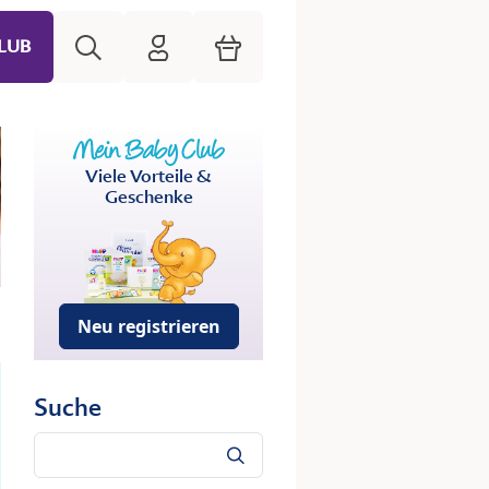
Suche
HiPP Mein Babyclub
Warenkorb
LUB
Viele Vorteile &
Geschenke
Neu registrieren
Suche
Suche