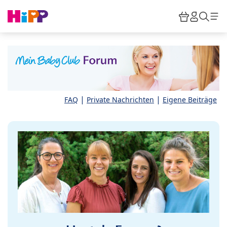
Skip to main content
Warenkor
HiPP M
Such
|
|
FAQ
Private Nachrichten
Eigene Beiträge