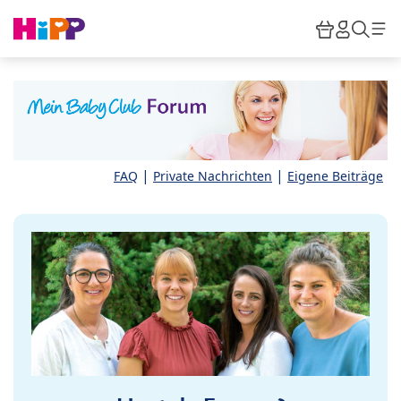
Skip to main content
Warenkor
HiPP M
Such
|
|
FAQ
Private Nachrichten
Eigene Beiträge