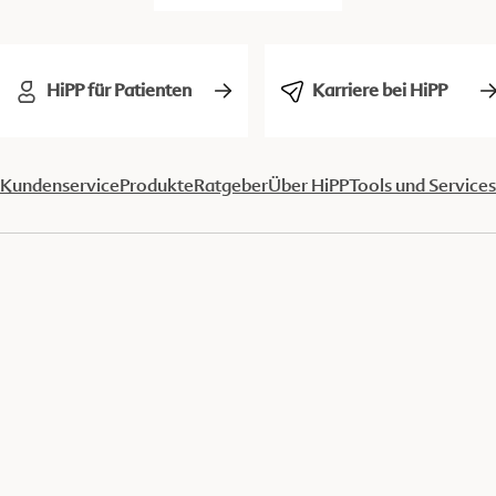
HiPP für Patienten
Karriere bei HiPP
Kundenservice
Produkte
Ratgeber
Über HiPP
Tools und Services