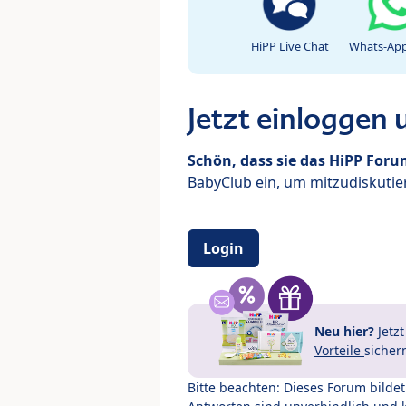
HiPP Live Chat
Whats-App
Jetzt einloggen
Schön, dass sie das HiPP For
BabyClub ein, um mitzudiskutier
Login
Neu hier?
Jetz
Vorteile
sicher
Bitte beachten: Dieses Forum bilde