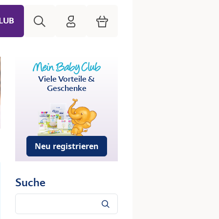
Suche
HiPP Mein Babyclub
Warenkorb
LUB
Viele Vorteile &
Geschenke
Neu registrieren
Suche
Suche