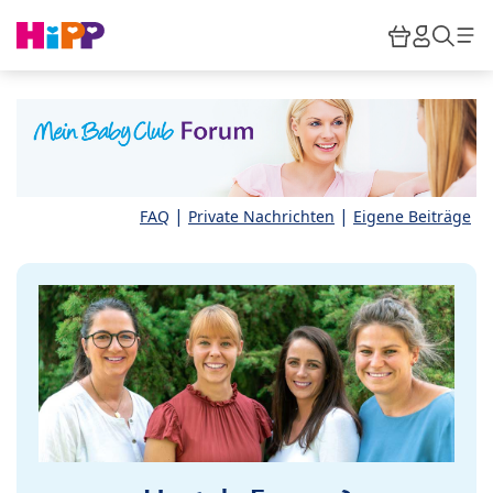
Skip to main content
Warenkor
HiPP M
Such
|
|
FAQ
Private Nachrichten
Eigene Beiträge