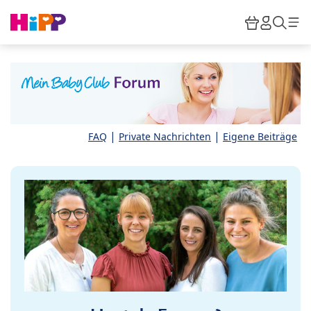
Skip to main content
Warenkor
HiPP M
Such
|
|
FAQ
Private Nachrichten
Eigene Beiträge