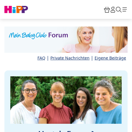
Skip to main content
Warenkor
HiPP M
Such
|
|
FAQ
Private Nachrichten
Eigene Beiträge