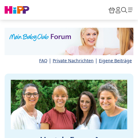
Skip to main content
Warenkor
HiPP M
Such
|
|
FAQ
Private Nachrichten
Eigene Beiträge