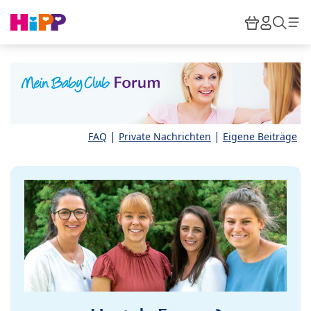
Skip to main content
Warenkor
HiPP M
Such
|
|
FAQ
Private Nachrichten
Eigene Beiträge