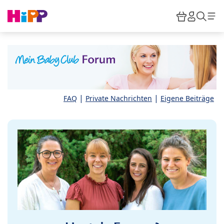
Skip to main content
Warenkor
HiPP M
Such
|
|
FAQ
Private Nachrichten
Eigene Beiträge