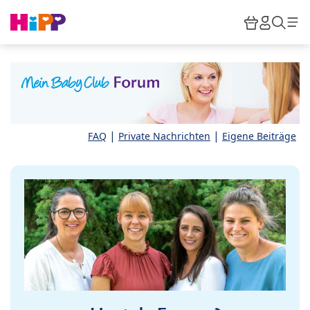
Skip to main content
Warenkor
HiPP M
Such
|
|
FAQ
Private Nachrichten
Eigene Beiträge