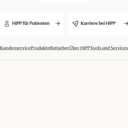
HiPP für Patienten
Karriere bei HiPP
Kundenservice
Produkte
Ratgeber
Über HiPP
Tools und Services