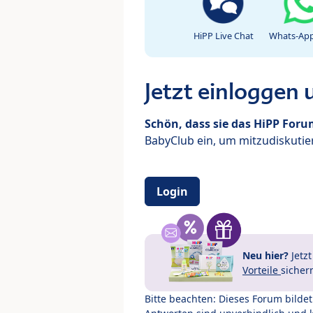
HiPP Live Chat
Whats-App
Jetzt einloggen
Schön, dass sie das HiPP For
BabyClub ein, um mitzudiskutier
Login
Neu hier?
Jetz
Vorteile
sicher
Bitte beachten: Dieses Forum bilde