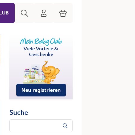
Suche
HiPP Mein Babyclub
Warenkorb
LUB
Viele Vorteile &
Geschenke
Neu registrieren
Suche
Suche