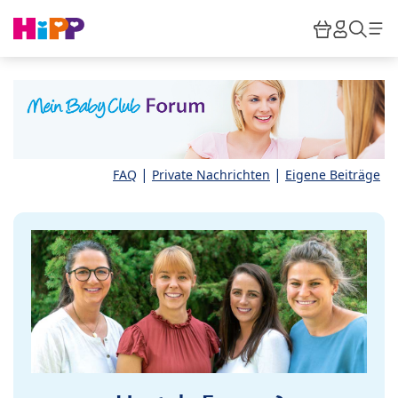
Skip to main content
Warenkor
HiPP M
Such
|
|
FAQ
Private Nachrichten
Eigene Beiträge