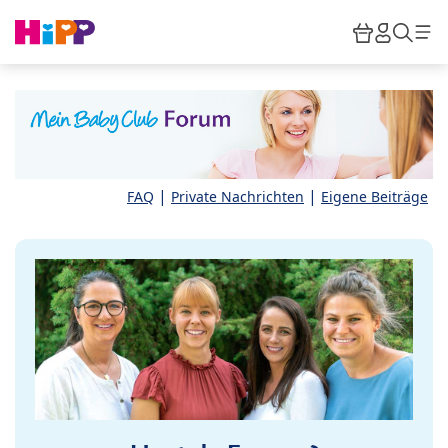
Skip to main content
Warenkor
HiPP M
Such
|
|
FAQ
Private Nachrichten
Eigene Beiträge