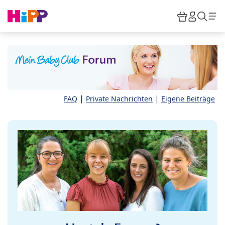
Skip to main content
Warenkor
HiPP M
Such
|
|
FAQ
Private Nachrichten
Eigene Beiträge