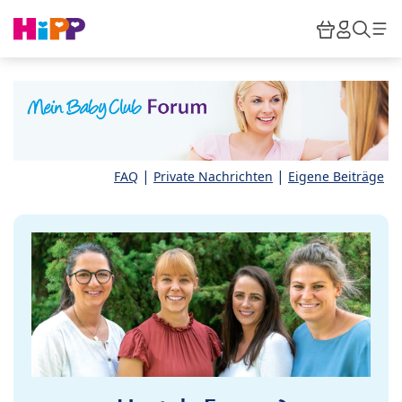
Skip to main content
Warenkor
HiPP M
Such
|
|
FAQ
Private Nachrichten
Eigene Beiträge