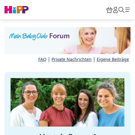
Skip to main content
Warenkor
HiPP M
Such
|
|
FAQ
Private Nachrichten
Eigene Beiträge