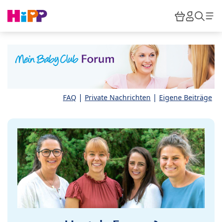
Skip to main content
Warenkor
HiPP M
Such
|
|
FAQ
Private Nachrichten
Eigene Beiträge