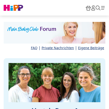
Skip to main content
Warenkor
HiPP M
Such
|
|
FAQ
Private Nachrichten
Eigene Beiträge