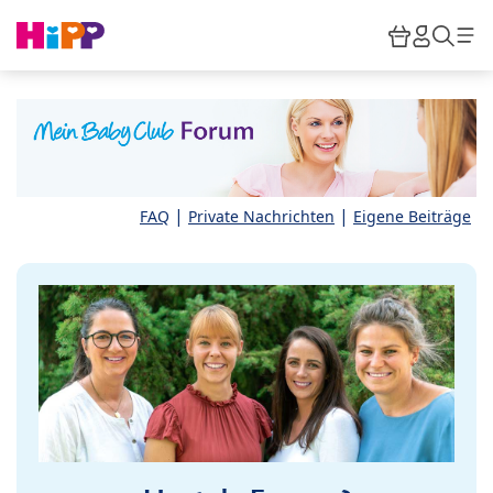
Skip to main content
Warenkor
HiPP M
Such
|
|
FAQ
Private Nachrichten
Eigene Beiträge