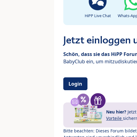
HiPP Live Chat
Whats-App
Jetzt einloggen
Schön, dass sie das HiPP For
BabyClub ein, um mitzudiskutier
Login
Neu hier?
Jetz
Vorteile
sicher
Bitte beachten: Dieses Forum bilde