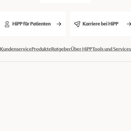
HiPP für Patienten
Karriere bei HiPP
Kundenservice
Produkte
Ratgeber
Über HiPP
Tools und Services