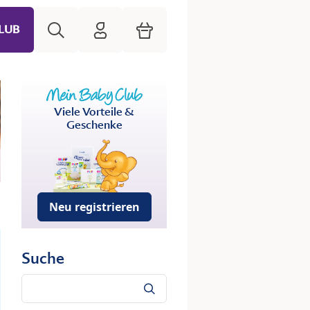
Suche
HiPP Mein Babyclub
Warenkorb
LUB
Viele Vorteile &
Geschenke
Neu registrieren
Suche
Suche