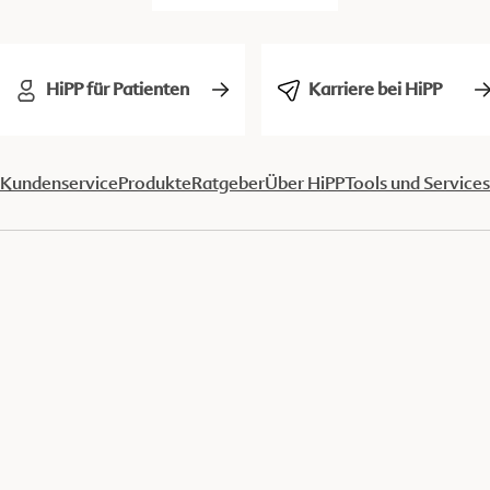
HiPP für Patienten
Karriere bei HiPP
Kundenservice
Produkte
Ratgeber
Über HiPP
Tools und Services