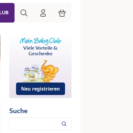
Suche
HiPP Mein Babyclub
Warenkorb
LUB
Viele Vorteile &
Geschenke
Neu registrieren
Suche
Suche