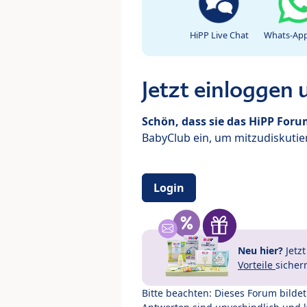
HiPP Live Chat
Whats-App
Jetzt einloggen
Schön, dass sie das HiPP For
BabyClub ein, um mitzudiskutier
Login
Neu hier?
Jetz
Vorteile
sicher
Bitte beachten: Dieses Forum bilde