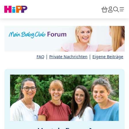
Skip to main content
Warenkor
HiPP M
Such
|
|
FAQ
Private Nachrichten
Eigene Beiträge