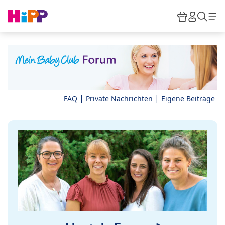
Skip to main content
Warenkor
HiPP M
Such
|
|
FAQ
Private Nachrichten
Eigene Beiträge