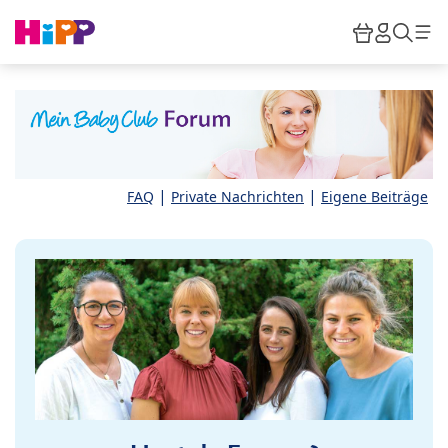
Skip to main content
Warenkor
HiPP M
Such
|
|
FAQ
Private Nachrichten
Eigene Beiträge