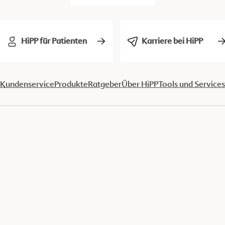
HiPP für Patienten
Karriere bei HiPP
Kundenservice
Produkte
Ratgeber
Über HiPP
Tools und Services