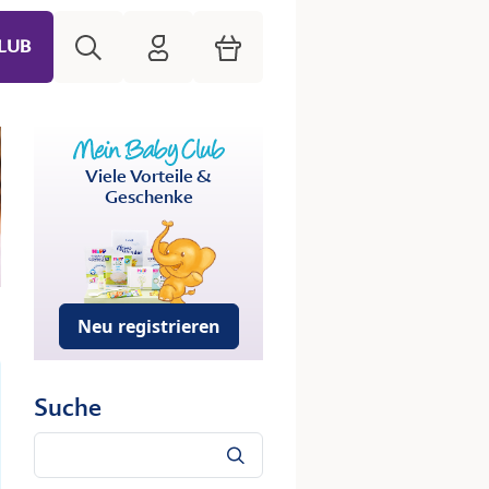
Suche
HiPP Mein Babyclub
Warenkorb
LUB
Viele Vorteile &
Geschenke
Neu registrieren
Suche
Suche