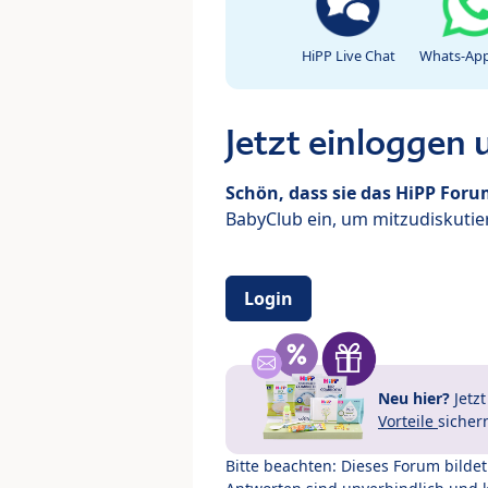
HiPP Live Chat
Whats-App
Jetzt einloggen
Schön, dass sie das HiPP For
BabyClub ein, um mitzudiskutier
Login
Neu hier?
Jetz
Vorteile
sicher
Bitte beachten: Dieses Forum bilde