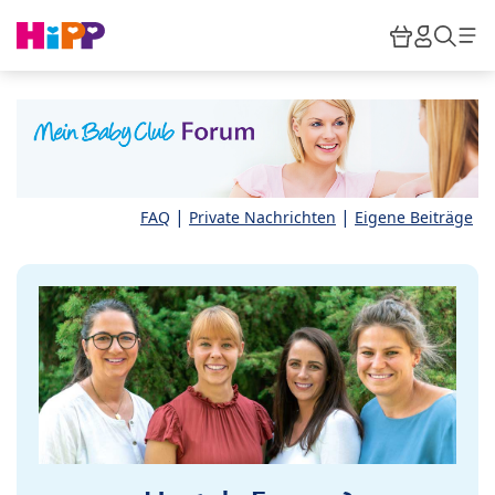
Skip to main content
Warenkor
HiPP M
Such
|
|
FAQ
Private Nachrichten
Eigene Beiträge