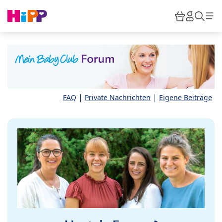
Skip to main content
Warenkor
HiPP M
Such
|
|
FAQ
Private Nachrichten
Eigene Beiträge