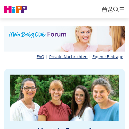
Skip to main content
Warenkor
HiPP M
Such
|
|
FAQ
Private Nachrichten
Eigene Beiträge