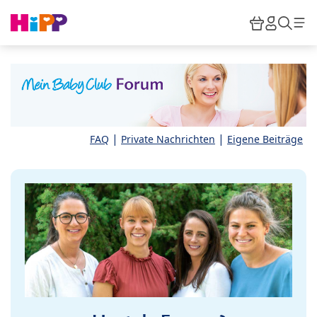
Skip to main content
Warenkor
HiPP M
Such
|
|
FAQ
Private Nachrichten
Eigene Beiträge