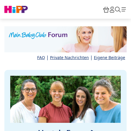
Skip to main content
Warenkor
HiPP M
Such
|
|
FAQ
Private Nachrichten
Eigene Beiträge