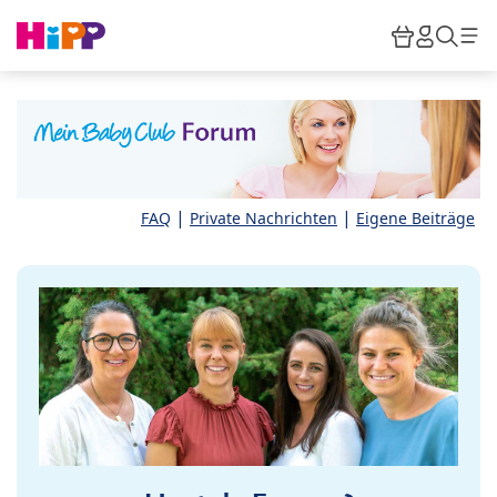
Skip to main content
Warenkor
HiPP M
Such
|
|
FAQ
Private Nachrichten
Eigene Beiträge