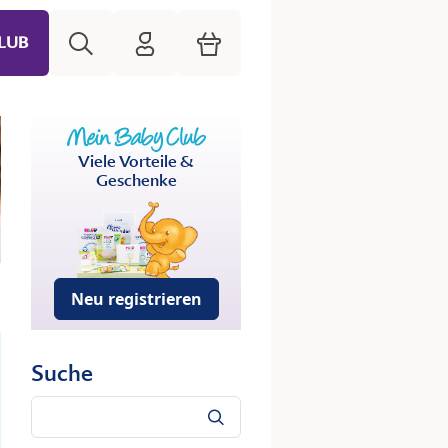
Suche
HiPP Mein Babyclub
Warenkorb
LUB
Viele Vorteile &
Geschenke
Neu registrieren
Suche
Suche