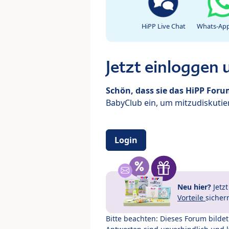
HiPP Live Chat
Whats-App
Jetzt einloggen
Schön, dass sie das HiPP For
BabyClub ein, um mitzudiskutier
Login
Neu hier?
Jetz
Vorteile
sicher
Bitte beachten: Dieses Forum bilde