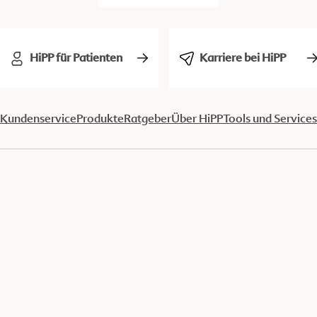
HiPP für Patienten
Karriere bei HiPP
Kundenservice
Produkte
Ratgeber
Über HiPP
Tools und Services