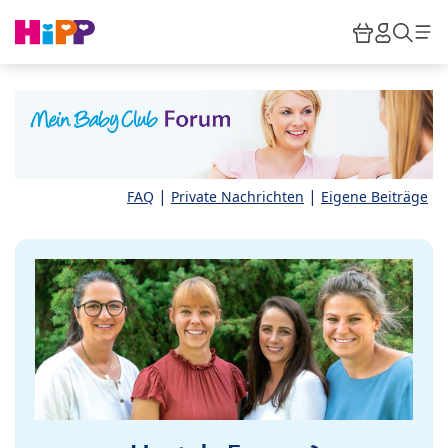
Skip to main content
Warenkor
HiPP M
Such
|
|
FAQ
Private Nachrichten
Eigene Beiträge