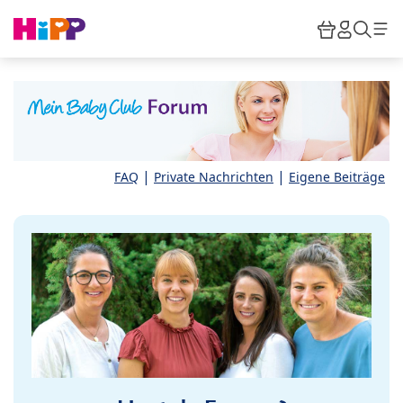
Skip to main content
Warenkor
HiPP M
Such
|
|
FAQ
Private Nachrichten
Eigene Beiträge